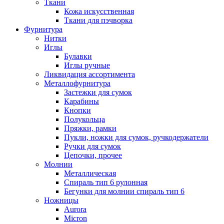
Ткани
Кожа искусственная
Ткани для пэчворка
Фурнитура
Нитки
Иглы
Булавки
Иглы ручные
Ликвидация ассортимента
Металлофурнитура
Застежки для сумок
Карабины
Кнопки
Полукольца
Пряжки, рамки
Пукли, ножки для сумок, ручкодержатели
Ручки для сумок
Цепочки, прочее
Молнии
Металлическая
Спираль тип 6 рулонная
Бегунки для молнии спираль тип 6
Ножницы
Aurora
Micron