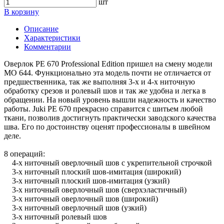
шт
В корзину
Описание
Характеристики
Комментарии
Оверлок PE 670 Professional Edition пришел на смену модели
MO 644. Функционально эта модель почти не отличается от
предшественника, так же выполняя 3-х и 4-х ниточную
обработку срезов и ролевый шов и так же удобна и легка в
обращении. На новый уровень вышли надежность и качество
работы. Juki PE 670 прекрасно справится с шитьем любой
ткани, позволив достигнуть практически заводского качества
шва. Его по достоинству оценят профессионалы в швейном
деле.
8 операций:
4-х ниточный оверлочный шов с укрепительной строчкой
3-х ниточный плоский шов-имитация (широкий)
3-х ниточный плоский шов-имитация (узкий)
3-х ниточный оверлочный шов (сверхэластичный)
3-х ниточный оверлочный шов (широкий)
3-х ниточный оверлочный шов (узкий)
3-х ниточный ролевый шов