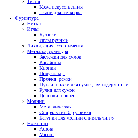
Ткани
Кожа искусственная
Ткани для пэчворка
Фурнитура
Нитки
Иглы
Булавки
Иглы ручные
Ликвидация ассортимента
Металлофурнитура
Застежки для сумок
Карабины
Кнопки
Полукольца
Пряжки, рамки
Пукли, ножки для сумок, ручкодержатели
Ручки для сумок
Цепочки, прочее
Молнии
Металлическая
Спираль тип 6 рулонная
Бегунки для молнии спираль тип 6
Ножницы
Aurora
Micron