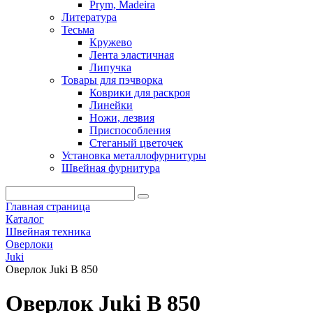
Prym, Madeira
Литература
Тесьма
Кружево
Лента эластичная
Липучка
Товары для пэчворка
Коврики для раскроя
Линейки
Ножи, лезвия
Приспособления
Стеганый цветочек
Установка металлофурнитуры
Швейная фурнитура
Главная страница
Каталог
Швейная техника
Оверлоки
Juki
Оверлок Juki B 850
Оверлок Juki B 850