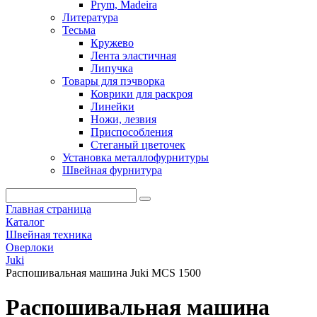
Prym, Madeira
Литература
Тесьма
Кружево
Лента эластичная
Липучка
Товары для пэчворка
Коврики для раскроя
Линейки
Ножи, лезвия
Приспособления
Стеганый цветочек
Установка металлофурнитуры
Швейная фурнитура
Главная страница
Каталог
Швейная техника
Оверлоки
Juki
Распошивальная машина Juki MCS 1500
Распошивальная машина