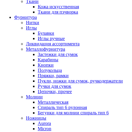
Ткани
Кожа искусственная
Ткани для пэчворка
Фурнитура
Нитки
Иглы
Булавки
Иглы ручные
Ликвидация ассортимента
Металлофурнитура
Застежки для сумок
Карабины
Кнопки
Полукольца
Пряжки, рамки
Пукли, ножки для сумок, ручкодержатели
Ручки для сумок
Цепочки, прочее
Молнии
Металлическая
Спираль тип 6 рулонная
Бегунки для молнии спираль тип 6
Ножницы
Aurora
Micron