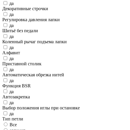
да
Декоративные строчки
да
Регулировка давления лапки
да
Шитьё без педали
да
Коленный рычаг подъема лапки
да
Алфавит
да
Приставной столик
да
Автоматическая обрезка нитей
да
Функция BSR
да
Автозакрепка
да
Выбор положения иглы при остановке
да
Тип петли
Все