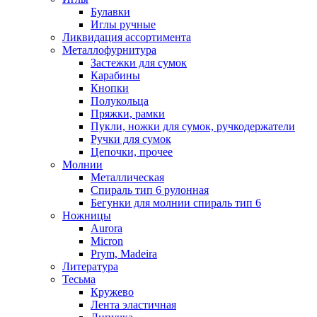
Булавки
Иглы ручные
Ликвидация ассортимента
Металлофурнитура
Застежки для сумок
Карабины
Кнопки
Полукольца
Пряжки, рамки
Пукли, ножки для сумок, ручкодержатели
Ручки для сумок
Цепочки, прочее
Молнии
Металлическая
Спираль тип 6 рулонная
Бегунки для молнии спираль тип 6
Ножницы
Aurora
Micron
Prym, Madeira
Литература
Тесьма
Кружево
Лента эластичная