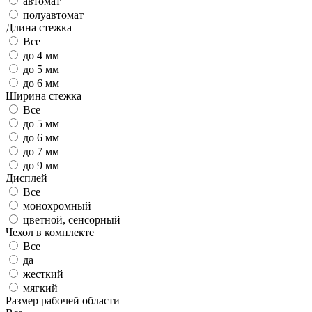
автомат
полуавтомат
Длина стежка
Все
до 4 мм
до 5 мм
до 6 мм
Ширина стежка
Все
до 5 мм
до 6 мм
до 7 мм
до 9 мм
Дисплей
Все
монохромный
цветной, сенсорный
Чехол в комплекте
Все
да
жесткий
мягкий
Размер рабочей области