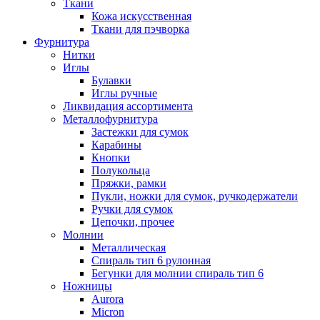
Ткани
Кожа искусственная
Ткани для пэчворка
Фурнитура
Нитки
Иглы
Булавки
Иглы ручные
Ликвидация ассортимента
Металлофурнитура
Застежки для сумок
Карабины
Кнопки
Полукольца
Пряжки, рамки
Пукли, ножки для сумок, ручкодержатели
Ручки для сумок
Цепочки, прочее
Молнии
Металлическая
Спираль тип 6 рулонная
Бегунки для молнии спираль тип 6
Ножницы
Aurora
Micron