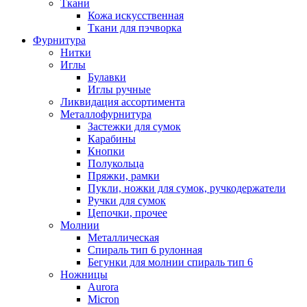
Ткани
Кожа искусственная
Ткани для пэчворка
Фурнитура
Нитки
Иглы
Булавки
Иглы ручные
Ликвидация ассортимента
Металлофурнитура
Застежки для сумок
Карабины
Кнопки
Полукольца
Пряжки, рамки
Пукли, ножки для сумок, ручкодержатели
Ручки для сумок
Цепочки, прочее
Молнии
Металлическая
Спираль тип 6 рулонная
Бегунки для молнии спираль тип 6
Ножницы
Aurora
Micron