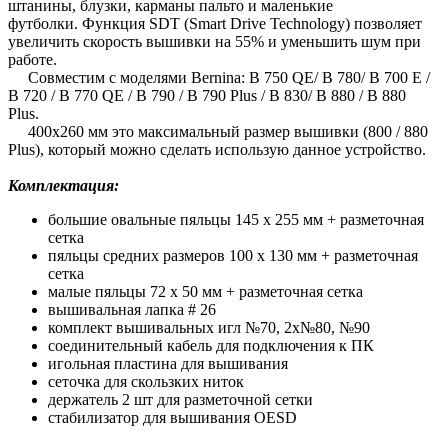
штанины, блузки, карманы пальто и маленькие
футболки. Функция SDT (Smart Drive Technology) позволяет
увеличить скорость вышивки на 55% и уменьшить шум при
работе.
Совместим с моделями Bernina: B 750 QE/ B 780/ B 700 E /
B 720 / B 770 QE / B 790 / B 790 Plus / B 830/ B 880 / B 880
Plus.
400х260 мм это максимальный размер вышивки (800 / 880
Plus), который можно сделать использую данное устройство.
Комплектация:
большие овальные пяльцы 145 х 255 мм + разметочная
сетка
пяльцы средних размеров 100 х 130 мм + разметочная
сетка
малые пяльцы 72 х 50 мм + разметочная сетка
вышивальная лапка # 26
комплект вышивальных игл №70, 2х№80, №90
соединительный кабель для подключения к ПК
игольная пластина для вышивания
сеточка для скользких ниток
держатель 2 шт для разметочной сетки
стабилизатор для вышивания OESD