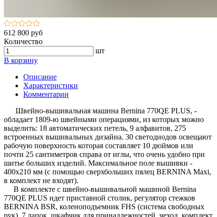
612 800 руб
Количество
шт
В корзину
Описание
Характеристики
Комментарии
Швейно-вышивальная машина Bernina 770QE PLUS, -
обладает 1809-ю швейными операциями, из которых можно
выделить: 18 автоматических петель, 9 алфавитов, 275
встроенных вышивальных дизайна. 30 светодиодов освещают
рабочую поверхность которая составляет 10 дюймов или
почти 25 сантиметров справа от иглы, что очень удобно при
шитье больших изделий. Максимальное поле вышивки -
400х210 мм (с помощью сверхбольших пялец BERNINA Maxi,
в комплект не входят).
В комплекте с швейно-вышивальной машиной Bernina
770QE PLUS идет приставной столик, регулятор стежков
BERNINA BSR, коленоподъемник FHS (система свободных
рук), 7 лапок, шкафчик для принадлежностей, чехол, комплект