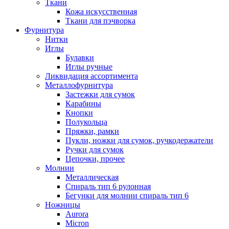
Ткани
Кожа искусственная
Ткани для пэчворка
Фурнитура
Нитки
Иглы
Булавки
Иглы ручные
Ликвидация ассортимента
Металлофурнитура
Застежки для сумок
Карабины
Кнопки
Полукольца
Пряжки, рамки
Пукли, ножки для сумок, ручкодержатели
Ручки для сумок
Цепочки, прочее
Молнии
Металлическая
Спираль тип 6 рулонная
Бегунки для молнии спираль тип 6
Ножницы
Aurora
Micron