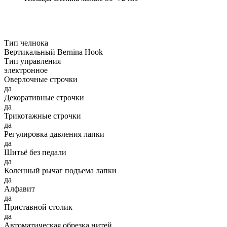
Тип челнока
Вертикальный Bernina Hook
Тип управления
электронное
Оверлочные строчки
да
Декоративные строчки
да
Трикотажные строчки
да
Регулировка давления лапки
да
Шитьё без педали
да
Коленный рычаг подъема лапки
да
Алфавит
да
Приставной столик
да
Автоматическая обрезка нитей