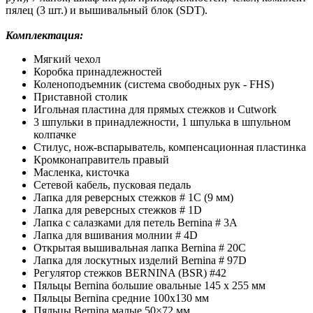
пялец (3 шт.) и вышивальный блок (SDT).
Комплектация:
Мягкий чехол
Коробка принадлежностей
Коленоподъемник (система свободных рук - FHS)
Приставной столик
Игольная пластина для прямых стежков и Cutwork
3 шпульки в принадлежности, 1 шпулька в шпульном
колпачке
Стилус, нож-вспарыватель, компенсационная пластинка
Кромконаправитель правый
Масленка, кисточка
Сетевой кабель, пусковая педаль
Лапка для реверсных стежков # 1C (9 мм)
Лапка для реверсных стежков # 1D
Лапка с салазками для петель Bernina # 3A
Лапка для вшивания молнии # 4D
Открытая вышивальная лапка Bernina # 20C
Лапка для лоскутных изделий Bernina # 97D
Регулятор стежков BERNINA (BSR) #42
Пяльцы Bernina большие овальные 145 х 255 мм
Пяльцы Bernina средние 100х130 мм
Пяльцы Bernina малые 50×72 мм