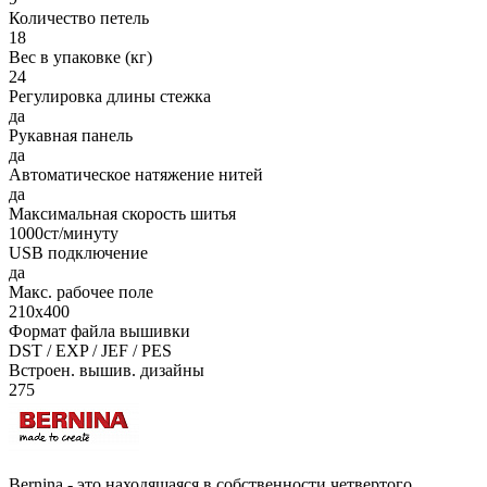
Количество петель
18
Вес в упаковке (кг)
24
Регулировка длины стежка
да
Рукавная панель
да
Автоматическое натяжение нитей
да
Максимальная скорость шитья
1000ст/минуту
USB подключение
да
Макс. рабочее поле
210x400
Формат файла вышивки
DST / EXP / JEF / PES
Встроен. вышив. дизайны
275
Bernina - это находящаяся в собственности четвертого