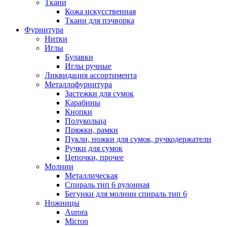
Ткани
Кожа искусственная
Ткани для пэчворка
Фурнитура
Нитки
Иглы
Булавки
Иглы ручные
Ликвидация ассортимента
Металлофурнитура
Застежки для сумок
Карабины
Кнопки
Полукольца
Пряжки, рамки
Пукли, ножки для сумок, ручкодержатели
Ручки для сумок
Цепочки, прочее
Молнии
Металлическая
Спираль тип 6 рулонная
Бегунки для молнии спираль тип 6
Ножницы
Aurora
Micron