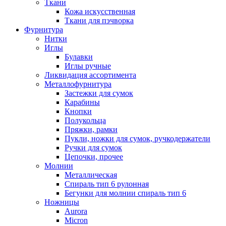
Ткани
Кожа искусственная
Ткани для пэчворка
Фурнитура
Нитки
Иглы
Булавки
Иглы ручные
Ликвидация ассортимента
Металлофурнитура
Застежки для сумок
Карабины
Кнопки
Полукольца
Пряжки, рамки
Пукли, ножки для сумок, ручкодержатели
Ручки для сумок
Цепочки, прочее
Молнии
Металлическая
Спираль тип 6 рулонная
Бегунки для молнии спираль тип 6
Ножницы
Aurora
Micron