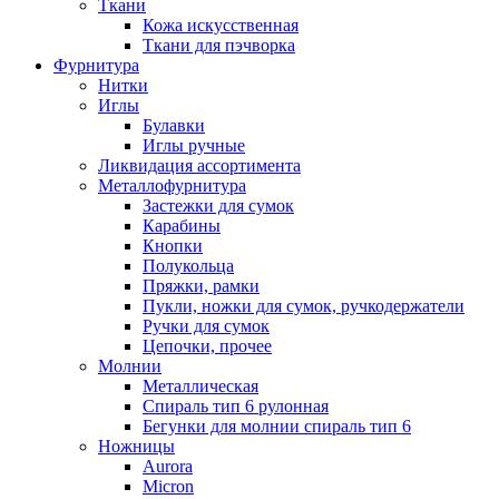
Ткани
Кожа искусственная
Ткани для пэчворка
Фурнитура
Нитки
Иглы
Булавки
Иглы ручные
Ликвидация ассортимента
Металлофурнитура
Застежки для сумок
Карабины
Кнопки
Полукольца
Пряжки, рамки
Пукли, ножки для сумок, ручкодержатели
Ручки для сумок
Цепочки, прочее
Молнии
Металлическая
Спираль тип 6 рулонная
Бегунки для молнии спираль тип 6
Ножницы
Aurora
Micron