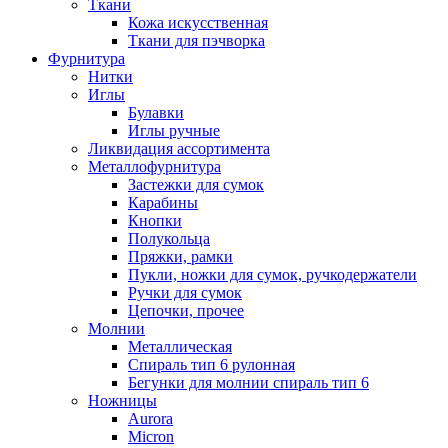
Ткани
Кожа искусственная
Ткани для пэчворка
Фурнитура
Нитки
Иглы
Булавки
Иглы ручные
Ликвидация ассортимента
Металлофурнитура
Застежки для сумок
Карабины
Кнопки
Полукольца
Пряжки, рамки
Пукли, ножки для сумок, ручкодержатели
Ручки для сумок
Цепочки, прочее
Молнии
Металлическая
Спираль тип 6 рулонная
Бегунки для молнии спираль тип 6
Ножницы
Aurora
Micron