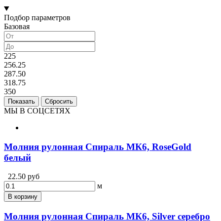
Подбор параметров
Базовая
225
256.25
287.50
318.75
350
МЫ В СОЦСЕТЯХ
Молния рулонная Спираль MК6, RoseGold
белый
22.50 руб
м
В корзину
Молния рулонная Спираль MК6, Silver серебро