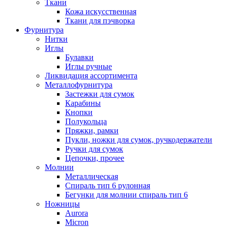
Ткани
Кожа искусственная
Ткани для пэчворка
Фурнитура
Нитки
Иглы
Булавки
Иглы ручные
Ликвидация ассортимента
Металлофурнитура
Застежки для сумок
Карабины
Кнопки
Полукольца
Пряжки, рамки
Пукли, ножки для сумок, ручкодержатели
Ручки для сумок
Цепочки, прочее
Молнии
Металлическая
Спираль тип 6 рулонная
Бегунки для молнии спираль тип 6
Ножницы
Aurora
Micron