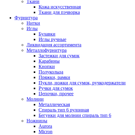
Ткани
Кожа искусственная
Ткани для пэчворка
Фурнитура
Нитки
Иглы
Булавки
Иглы ручные
Ликвидация ассортимента
Металлофурнитура
Застежки для сумок
Карабины
Кнопки
Полукольца
Пряжки, рамки
Пукли, ножки для сумок, ручкодержатели
Ручки для сумок
Цепочки, прочее
Молнии
Металлическая
Спираль тип 6 рулонная
Бегунки для молнии спираль тип 6
Ножницы
Aurora
Micron