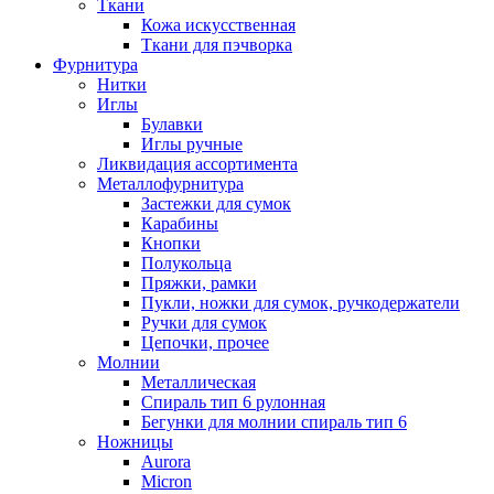
Ткани
Кожа искусственная
Ткани для пэчворка
Фурнитура
Нитки
Иглы
Булавки
Иглы ручные
Ликвидация ассортимента
Металлофурнитура
Застежки для сумок
Карабины
Кнопки
Полукольца
Пряжки, рамки
Пукли, ножки для сумок, ручкодержатели
Ручки для сумок
Цепочки, прочее
Молнии
Металлическая
Спираль тип 6 рулонная
Бегунки для молнии спираль тип 6
Ножницы
Aurora
Micron