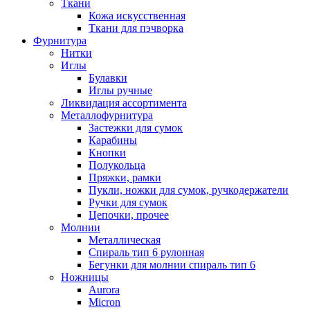
Ткани
Кожа искусственная
Ткани для пэчворка
Фурнитура
Нитки
Иглы
Булавки
Иглы ручные
Ликвидация ассортимента
Металлофурнитура
Застежки для сумок
Карабины
Кнопки
Полукольца
Пряжки, рамки
Пукли, ножки для сумок, ручкодержатели
Ручки для сумок
Цепочки, прочее
Молнии
Металлическая
Спираль тип 6 рулонная
Бегунки для молнии спираль тип 6
Ножницы
Aurora
Micron