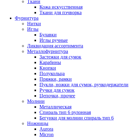
Ткани
Кожа искусственная
Ткани для пэчворка
Фурнитура
Нитки
Иглы
Булавки
Иглы ручные
Ликвидация ассортимента
Металлофурнитура
Застежки для сумок
Карабины
Кнопки
Полукольца
Пряжки, рамки
Пукли, ножки для сумок, ручкодержатели
Ручки для сумок
Цепочки, прочее
Молнии
Металлическая
Спираль тип 6 рулонная
Бегунки для молнии спираль тип 6
Ножницы
Aurora
Micron