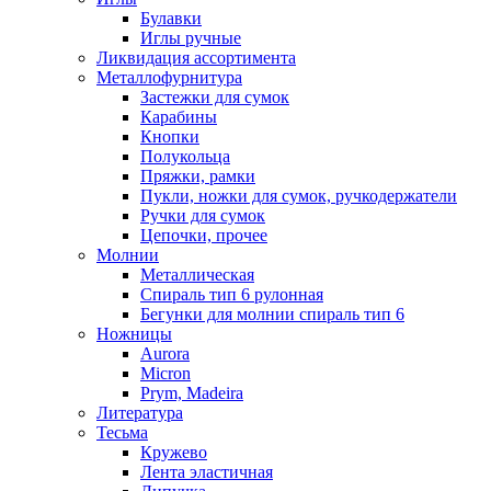
Булавки
Иглы ручные
Ликвидация ассортимента
Металлофурнитура
Застежки для сумок
Карабины
Кнопки
Полукольца
Пряжки, рамки
Пукли, ножки для сумок, ручкодержатели
Ручки для сумок
Цепочки, прочее
Молнии
Металлическая
Спираль тип 6 рулонная
Бегунки для молнии спираль тип 6
Ножницы
Aurora
Micron
Prym, Madeira
Литература
Тесьма
Кружево
Лента эластичная