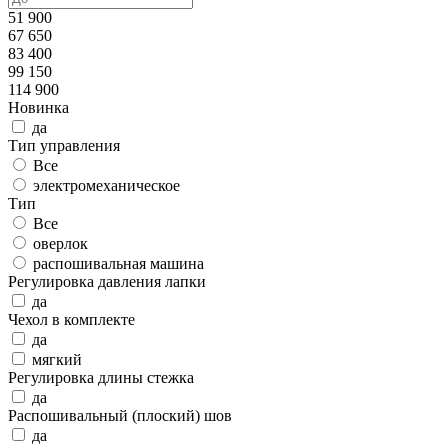
51 900
67 650
83 400
99 150
114 900
Новинка
да
Тип управления
Все
электромеханическое
Тип
Все
оверлок
распошивальная машина
Регулировка давления лапки
да
Чехол в комплекте
да
мягкий
Регулировка длины стежка
да
Распошивальный (плоский) шов
да