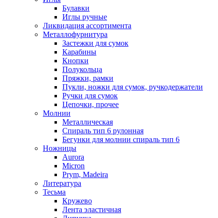
Булавки
Иглы ручные
Ликвидация ассортимента
Металлофурнитура
Застежки для сумок
Карабины
Кнопки
Полукольца
Пряжки, рамки
Пукли, ножки для сумок, ручкодержатели
Ручки для сумок
Цепочки, прочее
Молнии
Металлическая
Спираль тип 6 рулонная
Бегунки для молнии спираль тип 6
Ножницы
Aurora
Micron
Prym, Madeira
Литература
Тесьма
Кружево
Лента эластичная