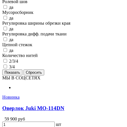
Ролевой шов
да
Мусоросборник
да
Регулировка ширины обрезки края
да
Регулировка дифф. подачи ткани
да
Цепной стежок
да
Количество нитей
2/3/4
3/4
МЫ В СОЦСЕТЯХ
Новинка
Оверлок Juki MO-114DN
59 900 руб
шт