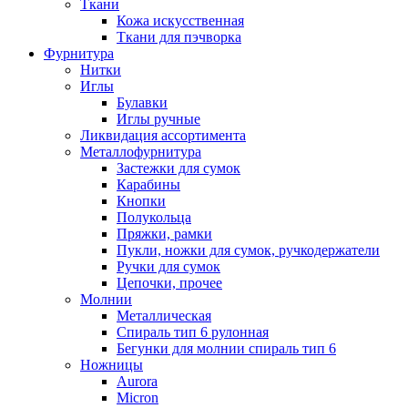
Ткани
Кожа искусственная
Ткани для пэчворка
Фурнитура
Нитки
Иглы
Булавки
Иглы ручные
Ликвидация ассортимента
Металлофурнитура
Застежки для сумок
Карабины
Кнопки
Полукольца
Пряжки, рамки
Пукли, ножки для сумок, ручкодержатели
Ручки для сумок
Цепочки, прочее
Молнии
Металлическая
Спираль тип 6 рулонная
Бегунки для молнии спираль тип 6
Ножницы
Aurora
Micron