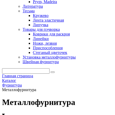
Prym, Madeira
Литература
Тесьма
Кружево
Лента эластичная
Липучка
Товары для пэчворка
Коврики для раскроя
Линейки
Ножи, лезвия
Приспособления
Стеганый цветочек
Установка металлофурнитуры
Швейная фурнитура
Главная страница
Каталог
Фурнитура
Металлофурнитура
Металлофурнитура