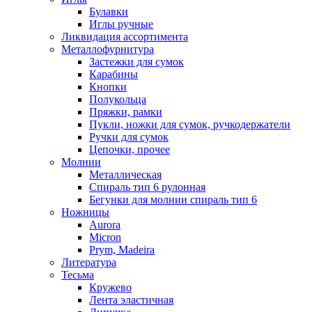
Булавки
Иглы ручные
Ликвидация ассортимента
Металлофурнитура
Застежки для сумок
Карабины
Кнопки
Полукольца
Пряжки, рамки
Пукли, ножки для сумок, ручкодержатели
Ручки для сумок
Цепочки, прочее
Молнии
Металлическая
Спираль тип 6 рулонная
Бегунки для молнии спираль тип 6
Ножницы
Aurora
Micron
Prym, Madeira
Литература
Тесьма
Кружево
Лента эластичная